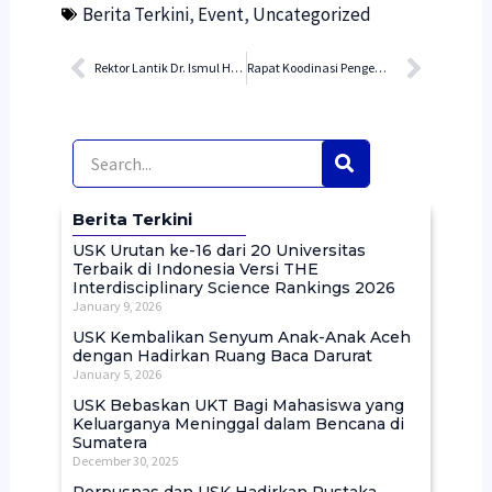
Berita Terkini
,
Event
,
Uncategorized
Prev
Next
Rektor Lantik Dr. Ismul Huda, M.Si Sebagai Kepala UPT Perpustakaan dan E-Learning USK
Rapat Koodinasi Pengembangan E-Learning USK
Berita Terkini
USK Urutan ke-16 dari 20 Universitas
Terbaik di Indonesia Versi THE
Interdisciplinary Science Rankings 2026
January 9, 2026
USK Kembalikan Senyum Anak-Anak Aceh
dengan Hadirkan Ruang Baca Darurat
January 5, 2026
USK Bebaskan UKT Bagi Mahasiswa yang
Keluarganya Meninggal dalam Bencana di
Sumatera
December 30, 2025