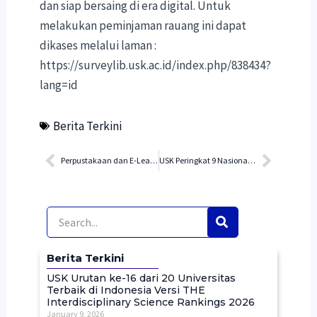
dan siap bersaing di era digital. Untuk
melakukan peminjaman rauang ini dapat
dikases melalui laman :
https://surveylib.usk.ac.id/index.php/838434?
lang=id
Berita Terkini
Prev
Next
Perpustakaan dan E-Learning USK Lakukan Pengabdian Masyarakat di Kecamatan Leupung: Fokus pada Pembinaan Perpustakaan Gampong
USK Peringkat 9 Nasional versi THE World University Rankings Tahun 2026
Berita Terkini
USK Urutan ke-16 dari 20 Universitas
Terbaik di Indonesia Versi THE
Interdisciplinary Science Rankings 2026
January 9, 2026